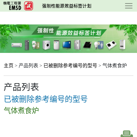
跳
至
主
要
内
容
主页
> 产品列表 >
已被删除参考编号的型号
> 气体煮食炉
产品列表
已被删除参考编号的型号
气体煮食炉