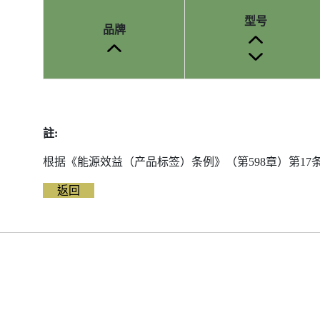
型号
品牌
参
考
编
註:
号
被
根据《能源效益（产品标签）条例》（第598章）第1
删
除
返回
前
的
能
源
标
签
资