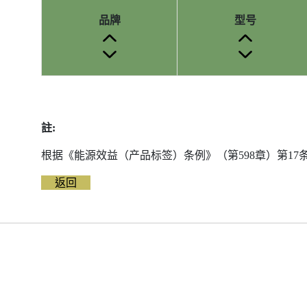
品牌
型号
参
考
编
註:
号
被
根据《能源效益（产品标签）条例》（第598章）第1
删
除
返回
前
的
能
源
标
签
资