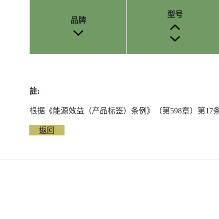
型号
品牌
参
考
编
註:
号
被
根据《能源效益（产品标签）条例》（第598章）第1
删
除
返回
前
的
能
源
标
签
资