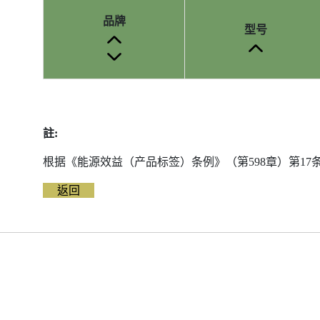
品牌
型号
参
考
编
註:
号
被
根据《能源效益（产品标签）条例》（第598章）第1
删
除
返回
前
的
能
源
标
签
资