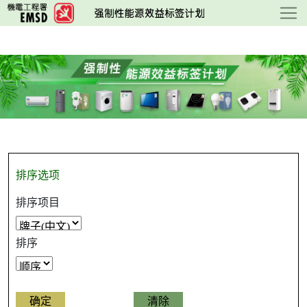
跳
至
主
要
内
容
排序选项
排序项目
排序