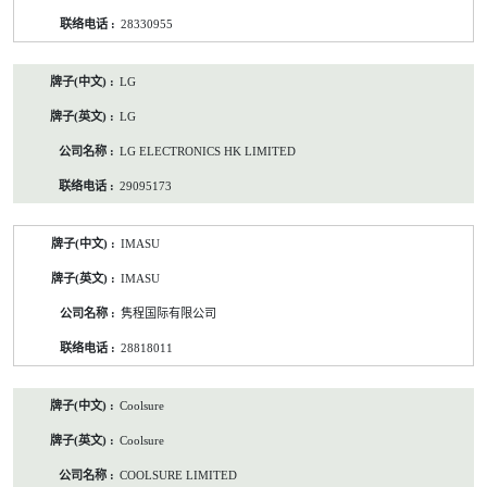
28330955
LG
LG
LG ELECTRONICS HK LIMITED
29095173
IMASU
IMASU
隽程国际有限公司
28818011
Coolsure
Coolsure
COOLSURE LIMITED