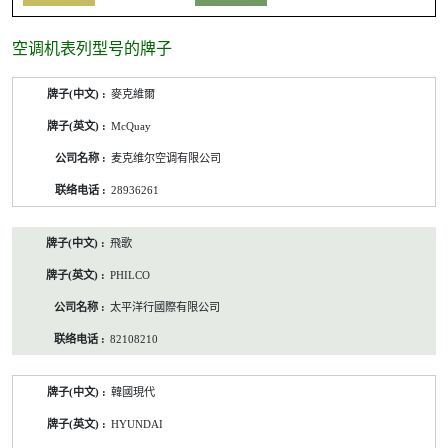
空调机表列型号的牌子
空
麥克維爾
调
机
McQuay
表
列
麦克维尔空调有限公司
型
号
28936261
的
牌
子
飛歌
/
公
PHILCO
司
名
太平洋行國際有限公司
称/
联
82108210
络
电
话
韓國現代
HYUNDAI