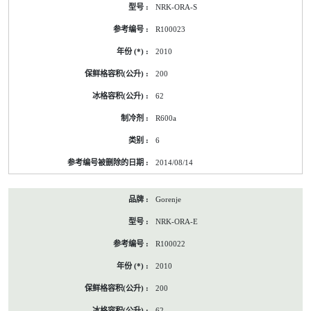
NRK-ORA-S
R100023
2010
200
62
R600a
6
2014/08/14
Gorenje
NRK-ORA-E
R100022
2010
200
62