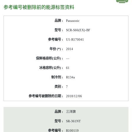
参考编号被删除前的能源标签资料
参
Panasonic
考
编
SCR-S66(EX)-BF
号
被
U1-R170041
删
除
2014
前
的
—
能
源
61
标
签
R134a
资
料
7
2018/12/06
三洋牌
SR-361NT
R100119