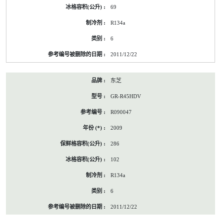
69
R134a
6
2011/12/22
东芝
GR-R45HDV
R090047
2009
286
102
R134a
6
2011/12/22