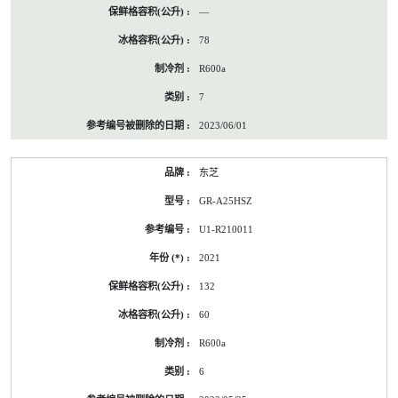
—
78
R600a
7
2023/06/01
东芝
GR-A25HSZ
U1-R210011
2021
132
60
R600a
6