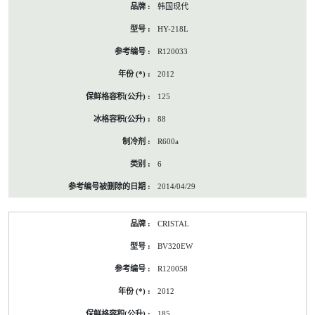
韩国现代
HY-218L
R120033
2012
125
88
R600a
6
2014/04/29
CRISTAL
BV320EW
R120058
2012
185