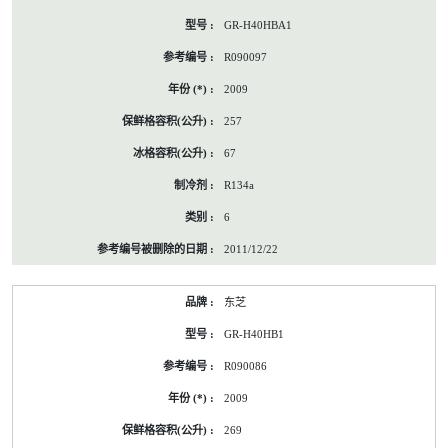
GR-H40HBA1
R090097
2009
257
67
R134a
6
2011/12/22
东芝
GR-H40HB1
R090086
2009
269