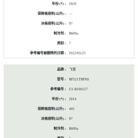
2020
—
97
R600a
7
2022/05/25
飞雪
RF521TRPX6
U1-R160127
2014
405
97
R600a