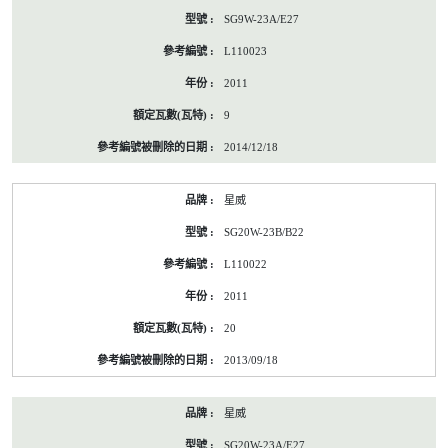
SG9W-23A/E27
L110023
2011
9
2014/12/18
星威
SG20W-23B/B22
L110022
2011
20
2013/09/18
星威
SG20W-23A/E27