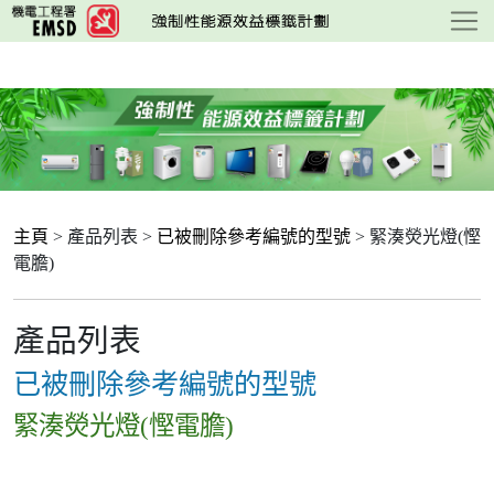
跳
至
主
要
內
容
主頁
> 產品列表 >
已被刪除參考編號的型號
> 緊湊熒光燈(慳
電膽)
產品列表
已被刪除參考編號的型號
緊湊熒光燈(慳電膽)