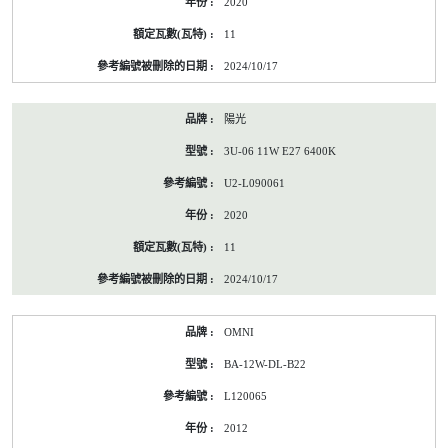
2020
11
2024/10/17
陽光
3U-06 11W E27 6400K
U2-L090061
2020
11
2024/10/17
OMNI
BA-12W-DL-B22
L120065
2012