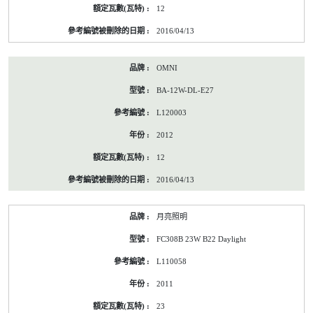
12
2016/04/13
OMNI
BA-12W-DL-E27
L120003
2012
12
2016/04/13
月亮照明
FC308B 23W B22 Daylight
L110058
2011
23