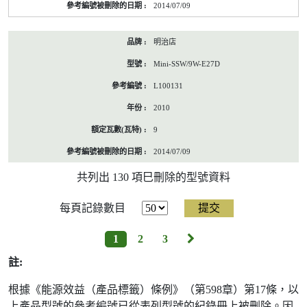
2014/07/09
明治店
Mini-SSW/9W-E27D
L100131
2010
9
2014/07/09
共列出 130 項巳刪除的型號資料
每頁記錄數目
下
1
2
3
一
註:
頁
根據《能源效益（產品標籤）條例》（第598章）第17條，以
上產品型號的參考編號已從表列型號的紀錄冊上被刪除。因