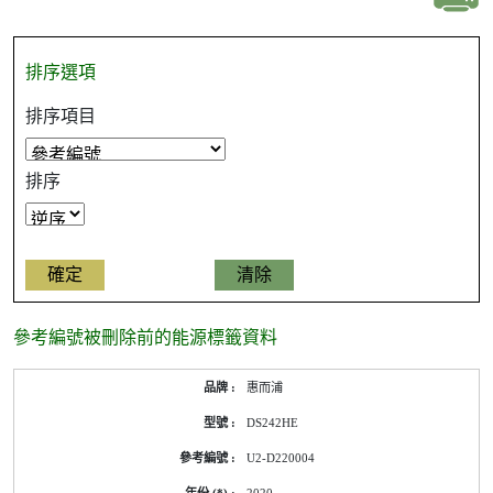
排序選項
排序項目
排序
參考編號被刪除前的能源標籤資料
參
惠而浦
考
編
DS242HE
號
被
U2-D220004
刪
除