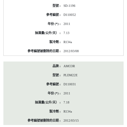
SD-1196
D110052
2011
7.13
R134a
2012/03/08
AMCOR
PLDM22E
D110031
2011
7.18
R134a
2012/03/15