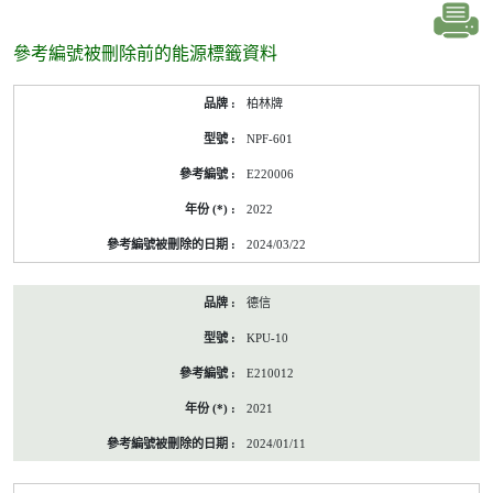
參考編號被刪除前的能源標籤資料
參
柏林牌
考
編
NPF-601
號
被
E220006
刪
除
2022
前
的
2024/03/22
能
源
標
德信
籤
資
KPU-10
料
E210012
2021
2024/01/11