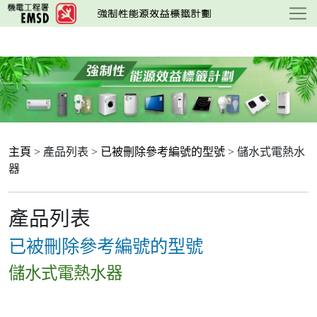
跳
至
主
要
內
容
主頁
> 產品列表 >
已被刪除參考編號的型號
> 儲水式電熱水
器
產品列表
已被刪除參考編號的型號
儲水式電熱水器