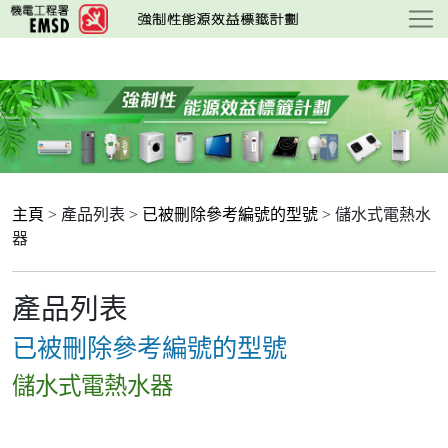
跳
至
主
要
內
容
主頁
> 產品列表 >
已被刪除參考編號的型號
> 儲水式電熱水
器
產品列表
已被刪除參考編號的型號
儲水式電熱水器