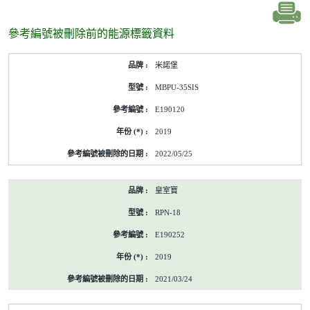
參考編號被刪除前的能源標籤資料
參
米諾堡
考
編
MBPU-35SIS
號
被
E190120
刪
除
2019
前
的
2022/05/25
能
源
標
皇室寶
籤
資
RPN-18
料
E190252
2019
2021/03/24