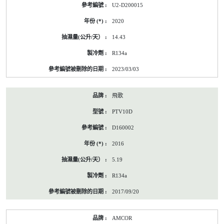
U2-D200015
2020
14.43
R134a
2023/03/03
飛歌
PTV10D
D160002
2016
5.19
R134a
2017/09/20
AMCOR