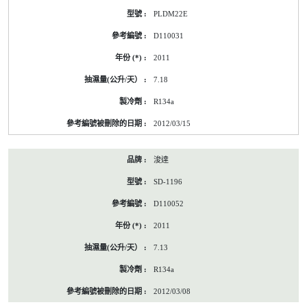
PLDM22E
D110031
2011
7.18
R134a
2012/03/15
浚達
SD-1196
D110052
2011
7.13
R134a
2012/03/08