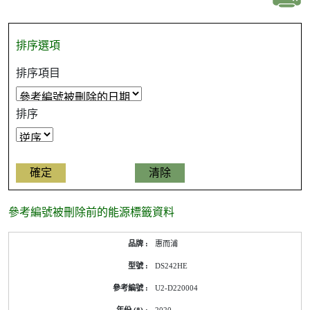
排序選項
排序項目
排序
參考編號被刪除前的能源標籤資料
參
惠而浦
考
編
DS242HE
號
被
U2-D220004
刪
除