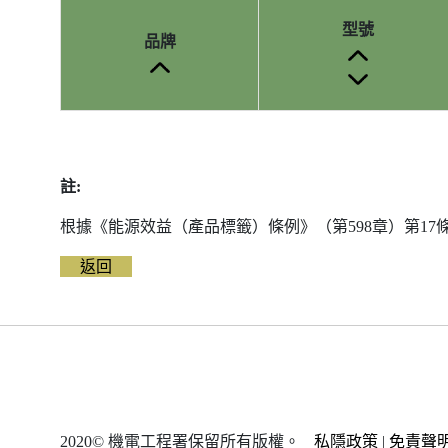
型號
品牌
參
考
編
註:
號
被
根據《能源效益（產品標籤）條例》（第598章）第1
刪
除
返回
前
的
能
源
標
籤
資
2020© 機電工程署保留所有版權。
私隱政策
|
免責聲