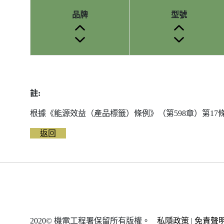
品牌
型號
參
考
編
註:
號
被
根據《能源效益（產品標籤）條例》（第598章）第1
刪
除
返回
前
的
能
源
標
籤
資
2020© 機電工程署保留所有版權。
私隱政策
|
免責聲