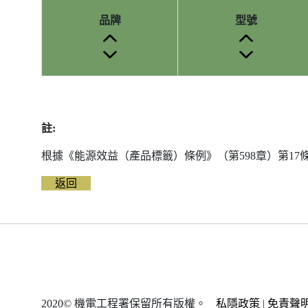
品牌
型號
參
考
編
註:
號
被
根據《能源效益（產品標籤）條例》（第598章）第1
刪
除
返回
前
的
能
源
標
籤
資
2020© 機電工程署保留所有版權。
私隱政策
|
免責聲