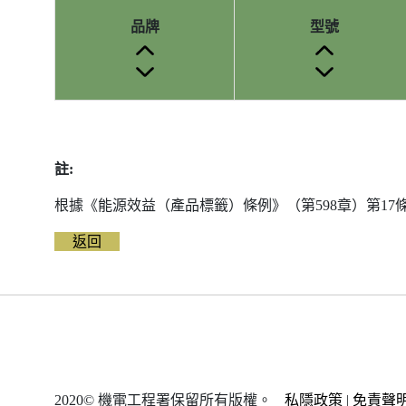
品牌
型號
參
考
編
註:
號
被
根據《能源效益（產品標籤）條例》（第598章）第1
刪
除
返回
前
的
能
源
標
籤
資
2020© 機電工程署保留所有版權。
私隱政策
|
免責聲