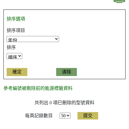
排序選項
排序項目
排序
參考編號被刪除前的能源標籤資料
參
共列出 0 項巳刪除的型號資料
考
編
號
每頁記錄數目
被
刪
除