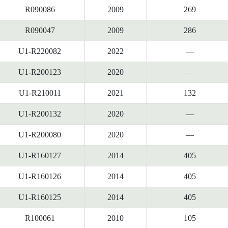
R090086
2009
269
R090047
2009
286
U1-R220082
2022
—
U1-R200123
2020
—
U1-R210011
2021
132
U1-R200132
2020
—
U1-R200080
2020
—
U1-R160127
2014
405
U1-R160126
2014
405
U1-R160125
2014
405
R100061
2010
105