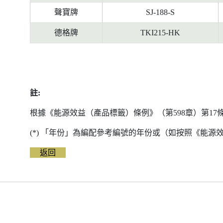
聲寶牌
SJ-188-S
德格牌
TKI215-HK
註:
根據《能源效益（產品標籤）條例》（第598章）第1
(*) 「年份」為編配參考編號的年份或（如按照《能
返回