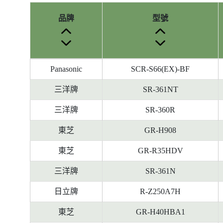
品牌
型號
參
Panasonic
SCR-S66(EX)-BF
考
編
三洋牌
SR-361NT
號
三洋牌
SR-360R
被
刪
東芝
GR-H908
除
前
東芝
GR-R35HDV
的
三洋牌
SR-361N
能
源
日立牌
R-Z250A7H
標
籤
東芝
GR-H40HBA1
資