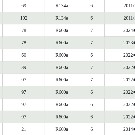
69
R134a
6
2011/
102
R134a
6
2011/
78
R600a
7
2024/
78
R600a
7
2023/
60
R600a
6
2022/
39
R600a
7
2022/
97
R600a
7
2022/
97
R600a
6
2022/
97
R600a
6
2022/
97
R600a
6
2022/
21
R600a
6
2014/