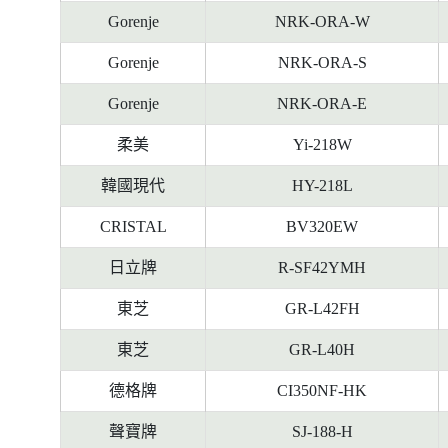
Gorenje
NRK-ORA-W
Gorenje
NRK-ORA-S
Gorenje
NRK-ORA-E
柔美
Yi-218W
韓國現代
HY-218L
CRISTAL
BV320EW
日立牌
R-SF42YMH
東芝
GR-L42FH
東芝
GR-L40H
德格牌
CI350NF-HK
聲寶牌
SJ-188-H