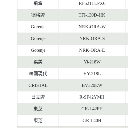
料
飛雪
RF521TLPX6
德格牌
TFI-130D-HK
Gorenje
NRK-ORA-W
Gorenje
NRK-ORA-S
Gorenje
NRK-ORA-E
柔美
Yi-218W
韓國現代
HY-218L
CRISTAL
BV320EW
日立牌
R-SF42YMH
東芝
GR-L42FH
東芝
GR-L40H