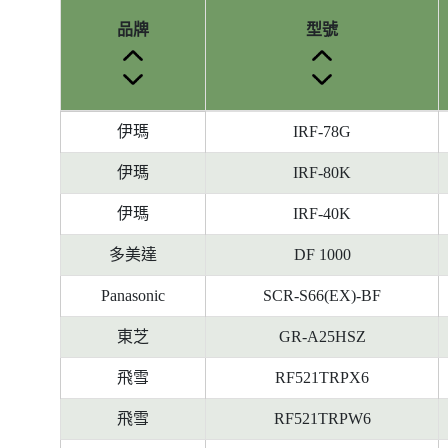
品牌
型號
參
伊瑪
IRF-78G
考
編
伊瑪
IRF-80K
號
伊瑪
IRF-40K
被
刪
多美達
DF 1000
除
前
Panasonic
SCR-S66(EX)-BF
的
東芝
GR-A25HSZ
能
源
飛雪
RF521TRPX6
標
籤
飛雪
RF521TRPW6
資