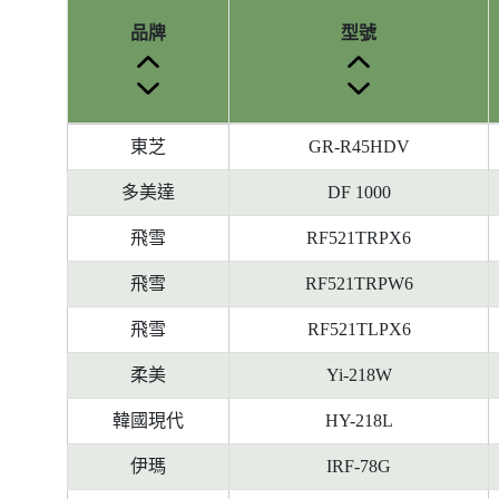
品牌
型號
參
東芝
GR-R45HDV
考
編
多美達
DF 1000
號
飛雪
RF521TRPX6
被
刪
飛雪
RF521TRPW6
除
前
飛雪
RF521TLPX6
的
柔美
Yi-218W
能
源
韓國現代
HY-218L
標
籤
伊瑪
IRF-78G
資