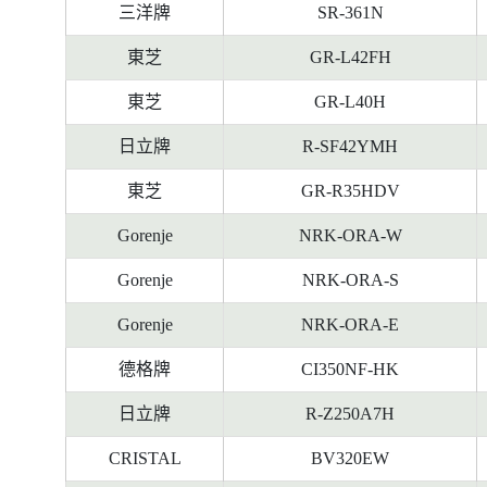
料
三洋牌
SR-361N
東芝
GR-L42FH
東芝
GR-L40H
日立牌
R-SF42YMH
東芝
GR-R35HDV
Gorenje
NRK-ORA-W
Gorenje
NRK-ORA-S
Gorenje
NRK-ORA-E
德格牌
CI350NF-HK
日立牌
R-Z250A7H
CRISTAL
BV320EW