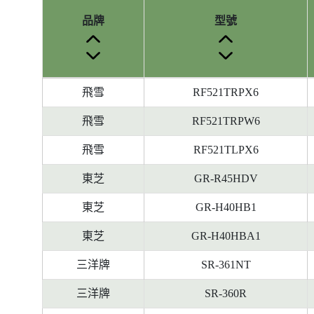
品牌
型號
參
飛雪
RF521TRPX6
考
編
飛雪
RF521TRPW6
號
飛雪
RF521TLPX6
被
刪
東芝
GR-R45HDV
除
前
東芝
GR-H40HB1
的
東芝
GR-H40HBA1
能
源
三洋牌
SR-361NT
標
籤
三洋牌
SR-360R
資