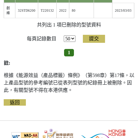
參
創
考
32STD6200
T220132
2022
80
2023/03/03
維
編
號
共列出 1 項巳刪除的型號資料
被
刪
除
每頁記錄數目
前
的
能
1
源
標
註:
籤
資
料
根據《能源效益（產品標籤）條例》（第598章）第17條，以
上產品型號的參考編號已從表列型號的紀錄冊上被刪除。因
此，有關型號不得在本港供應。
返回