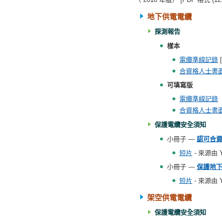
地下供電電纜
探測報告
樣本
電纜準線記錄
[
合資格人士書
可填寫版
電纜準線記錄
（
合資格人士書
保護
電纜安全須知
小冊子 —
認可合資
短片
- 來源由
小冊子 —
保護地下
短片
- 來源由
架空供電電纜
保護
電纜安全須知