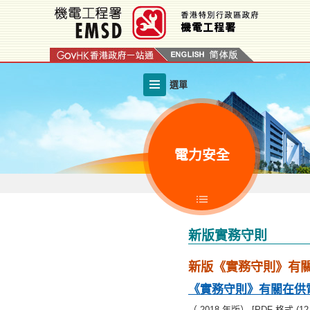
跳
至
內
容
的
選單
開
始
電力安全
新版實務守則
新版《實務守則》有
《實務守則》有關在供
（ 2018 年版） [PDF 格式 (12.