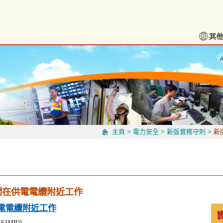
主頁
>
電力安全
>
新版實務守則
>
新
關在供電電纜附近工作
電電纜附近工作
61MB)]