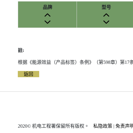
品牌
型号
参
考
编
註:
号
被
根据《能源效益（产品标签）条例》（第598章）第1
删
除
返回
前
的
能
源
标
签
资
2020© 机电工程署保留所有版权。
私隐政策
|
免责声
料