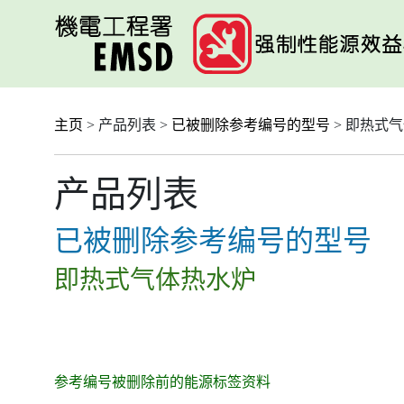
跳
至
主
要
内
容
主页
> 产品列表 >
已被删除参考编号的型号
> 即热式
产品列表
已被删除参考编号的型号
即热式气体热水炉
参考编号被删除前的能源标签资料