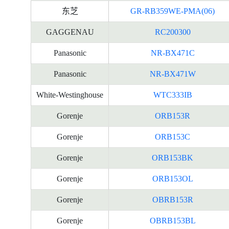
东芝
GR-RB359WE-PMA(06)
GAGGENAU
RC200300
Panasonic
NR-BX471C
Panasonic
NR-BX471W
White-Westinghouse
WTC333IB
Gorenje
ORB153R
Gorenje
ORB153C
Gorenje
ORB153BK
Gorenje
ORB153OL
Gorenje
OBRB153R
Gorenje
OBRB153BL