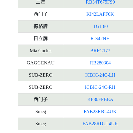
三星
RB34T675FS9
西门子
KI42LAFF0K
德格牌
TG1 80
日立牌
R-S42NH
Mia Cucina
BRFG177
GAGGENAU
RB280304
SUB-ZERO
ICBIC-24C-LH
SUB-ZERO
ICBIC-24C-RH
西门子
KF86FPBEA
Smeg
FAB28RBL4UK
Smeg
FAB28RDUJ4UK