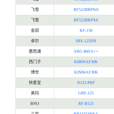
飞雪
RF522BRPW6
飞雪
RF522BRPX6
金田
KF-158
卓尔
SRF-125DN
惠而浦
ARG 860/A++
西门子
KI86NAF30K
博世
KIN86AF30K
快意宝
D125-PRF
奥玛
GRF-125
BNO
RF-B125
三星
RB33J3200SA