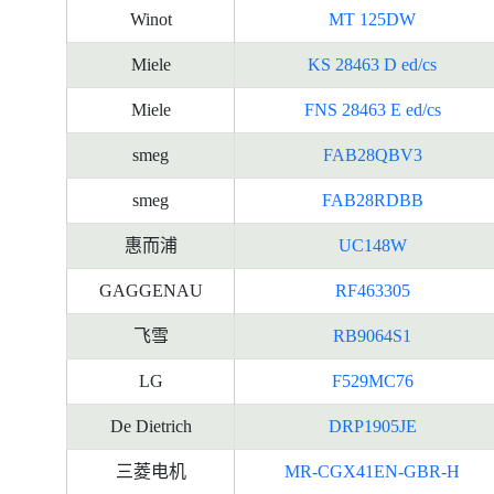
Winot
MT 125DW
Miele
KS 28463 D ed/cs
Miele
FNS 28463 E ed/cs
smeg
FAB28QBV3
smeg
FAB28RDBB
惠而浦
UC148W
GAGGENAU
RF463305
飞雪
RB9064S1
LG
F529MC76
De Dietrich
DRP1905JE
三菱电机
MR-CGX41EN-GBR-H