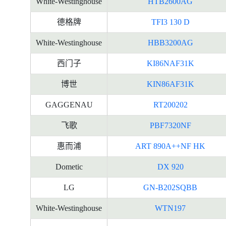
White-Westinghouse
HTB2600AG
德格牌
TFI3 130 D
White-Westinghouse
HBB3200AG
西门子
KI86NAF31K
博世
KIN86AF31K
GAGGENAU
RT200202
飞歌
PBF7320NF
惠而浦
ART 890A++NF HK
Dometic
DX 920
LG
GN-B202SQBB
White-Westinghouse
WTN197