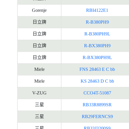
Gorenje
RBI4122E1
日立牌
R-B380PH9
日立牌
R-B380PH9L
日立牌
R-BX380PH9
日立牌
R-BX380PH9L
Miele
FNS 28463 E C bb
Miele
KS 28463 D C bb
V-ZUG
CCO4T-51087
三星
RB33R8899SR
三星
RB29FERNCS9
三星
RB33J3200S9