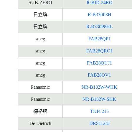
SUB-ZERO
ICBID-24RO
日立牌
R-B330P8H
日立牌
R-B330P8HL
smeg
FAB28QP1
smeg
FAB28QRO1
smeg
FAB28QUJ1
smeg
FAB28QV1
Panasonic
NR-B182W-WHK
Panasonic
NR-B182W-SHK
德格牌
TKI4 215
De Dietrich
DRS1124J