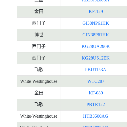
金田
KF-129
西门子
GI38NP61HK
博世
GIN38P61HK
西门子
KG28UA290K
西门子
KG28US12EK
飞歌
PBU1153A
White-Westinghouse
WTC287
金田
KF-089
飞歌
PBTR122
White-Westinghouse
HTB3500AG