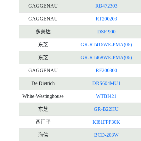
GAGGENAU
RB472303
GAGGENAU
RT200203
多美达
DSF 900
东芝
GR-RT416WE-PMA(06)
东芝
GR-RT468WE-PMA(06)
GAGGENAU
RF200300
De Dietrich
DRS604MU1
White-Westinghouse
WTBI421
东芝
GR-B22HU
西门子
KI81FPF30K
海信
BCD-203W