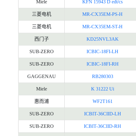
Miele
KFN 15943 D edt/cs
三菱电机
MR-CX35EM-PS-H
三菱电机
MR-CX35EM-ST-H
西门子
KD25NVL3AK
SUB-ZERO
ICBIC-18FI-LH
SUB-ZERO
ICBIC-18FI-RH
GAGGENAU
RB280303
Miele
K 31222 Ui
惠而浦
WF2T161
SUB-ZERO
ICBIT-36CIID-LH
SUB-ZERO
ICBIT-36CIID-RH