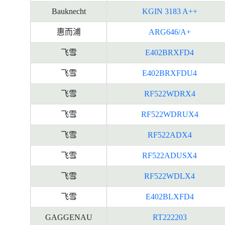
Bauknecht
KGIN 3183 A++
惠而浦
ARG646/A+
飞雪
E402BRXFD4
飞雪
E402BRXFDU4
飞雪
RF522WDRX4
飞雪
RF522WDRUX4
飞雪
RF522ADX4
飞雪
RF522ADUSX4
飞雪
RF522WDLX4
飞雪
E402BLXFD4
GAGGENAU
RT222203