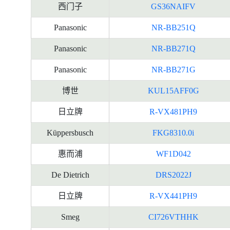
西门子
GS36NAIFV
Panasonic
NR-BB251Q
Panasonic
NR-BB271Q
Panasonic
NR-BB271G
博世
KUL15AFF0G
日立牌
R-VX481PH9
Küppersbusch
FKG8310.0i
惠而浦
WF1D042
De Dietrich
DRS2022J
日立牌
R-VX441PH9
Smeg
CI726VTHHK