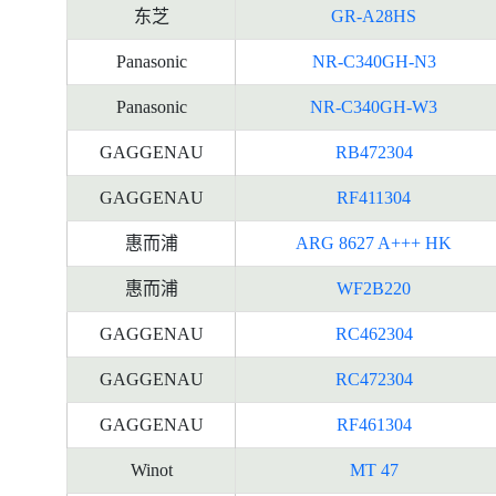
东芝
GR-A28HS
Panasonic
NR-C340GH-N3
Panasonic
NR-C340GH-W3
GAGGENAU
RB472304
GAGGENAU
RF411304
惠而浦
ARG 8627 A+++ HK
惠而浦
WF2B220
GAGGENAU
RC462304
GAGGENAU
RC472304
GAGGENAU
RF461304
Winot
MT 47