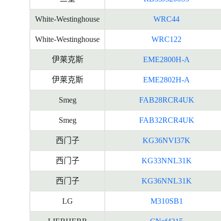
White-Westinghouse
WRC44
White-Westinghouse
WRC122
伊莱克斯
EME2800H-A
伊莱克斯
EME2802H-A
Smeg
FAB28RCR4UK
Smeg
FAB32RCR4UK
西门子
KG36NVI37K
西门子
KG33NNL31K
西门子
KG36NNL31K
LG
M310SB1