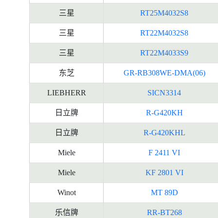
三星
RT25M4032S8
三星
RT22M4032S8
三星
RT22M4033S9
东芝
GR-RB308WE-DMA(06)
LIEBHERR
SICN3314
日立牌
R-G420KH
日立牌
R-G420KHL
Miele
F 2411 VI
Miele
KF 2801 VI
Winot
MT 89D
乐信牌
RR-BT268