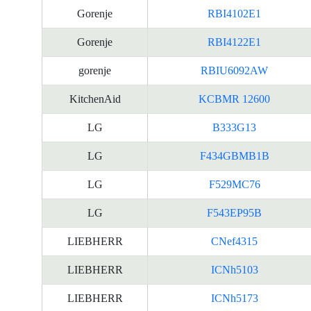
Gorenje
RBI4102E1
Gorenje
RBI4122E1
gorenje
RBIU6092AW
KitchenAid
KCBMR 12600
LG
B333G13
LG
F434GBMB1B
LG
F529MC76
LG
F543EP95B
LIEBHERR
CNef4315
LIEBHERR
ICNh5103
LIEBHERR
ICNh5173