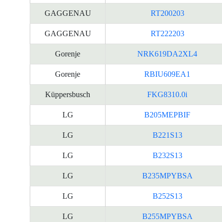
GAGGENAU
RT200203
GAGGENAU
RT222203
Gorenje
NRK619DA2XL4
Gorenje
RBIU609EA1
Küppersbusch
FKG8310.0i
LG
B205MEPBIF
LG
B221S13
LG
B232S13
LG
B235MPYBSA
LG
B252S13
LG
B255MPYBSA