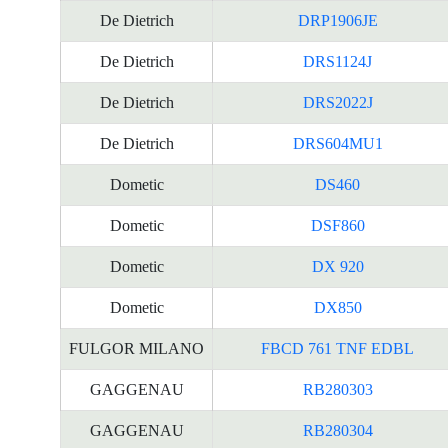
De Dietrich
DRP1906JE
De Dietrich
DRS1124J
De Dietrich
DRS2022J
De Dietrich
DRS604MU1
Dometic
DS460
Dometic
DSF860
Dometic
DX 920
Dometic
DX850
FULGOR MILANO
FBCD 761 TNF EDBL
GAGGENAU
RB280303
GAGGENAU
RB280304