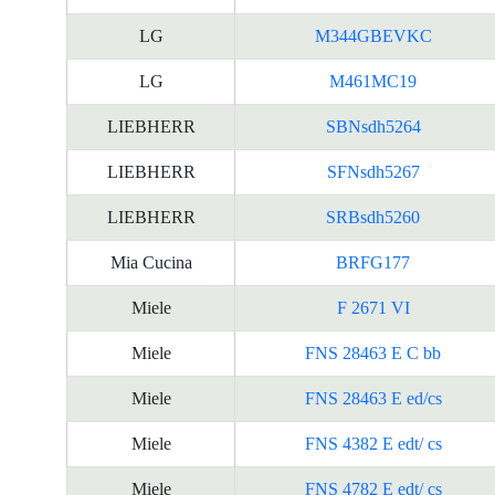
LG
M344GBEVKC
LG
M461MC19
LIEBHERR
SBNsdh5264
LIEBHERR
SFNsdh5267
LIEBHERR
SRBsdh5260
Mia Cucina
BRFG177
Miele
F 2671 VI
Miele
FNS 28463 E C bb
Miele
FNS 28463 E ed/cs
Miele
FNS 4382 E edt/ cs
Miele
FNS 4782 E edt/ cs