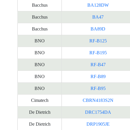
Bacchus
BA128DW
Bacchus
BA47
Bacchus
BA89D
BNO
RF-B125
BNO
RF-B195
BNO
RF-B47
BNO
RF-B89
BNO
RF-B95
Cimatech
CBRN4183S2N
De Dietrich
DRC1754DA
De Dietrich
DRP1905JE