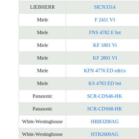
LIEBHERR
SICN3314
Miele
F 2411 VI
Miele
FNS 4782 E bst
Miele
KF 1801 Vi
Miele
KF 2801 VI
Miele
KFN 4776 ED edt/cs
Miele
KS 4783 ED bst
Panasonic
SCR-CDS46-HK
Panasonic
SCR-CDS68-HK
White-Westinghouse
HBB3200AG
White-Westinghouse
HTB2600AG