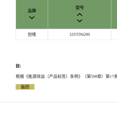
型号
品牌
参
创维
32STD6200
考
编
号
被
删
註:
除
前
根据《能源效益（产品标签）条例》（第598章）第1
的
返回
能
源
标
签
资