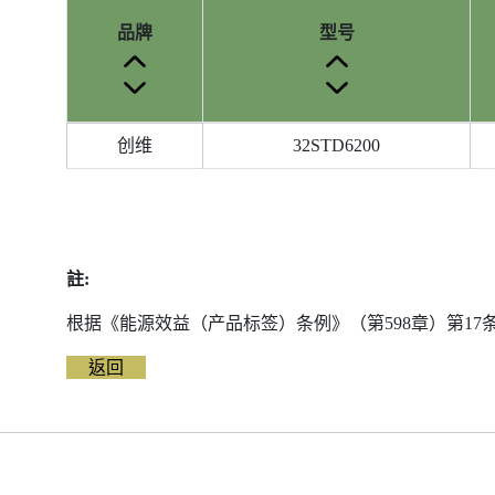
品牌
型号
参
创维
32STD6200
考
编
号
被
删
註:
除
前
根据《能源效益（产品标签）条例》（第598章）第1
的
返回
能
源
标
签
资