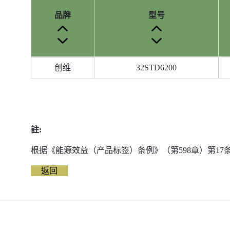
品牌
型号
参
创维
32STD6200
考
编
号
被
删
註:
除
前
根据《能源效益（产品标签）条例》（第598章）第1
的
返回
能
源
标
签
资