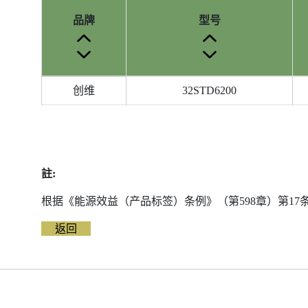
品牌
型号
参
创维
32STD6200
考
编
号
被
删
註:
除
前
根据《能源效益（产品标签）条例》（第598章）第1
的
返回
能
源
标
签
资