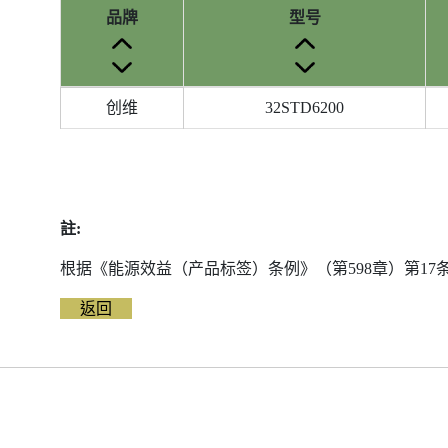
品牌
型号
参
创维
32STD6200
考
编
号
被
删
註:
除
前
根据《能源效益（产品标签）条例》（第598章）第1
的
返回
能
源
标
签
资
料