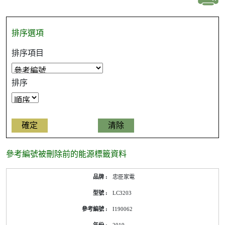
排序選項
排序項目
排序
參考編號被刪除前的能源標籤資料
參
忠臣家電
考
編
LC3203
號
被
I190062
刪
除