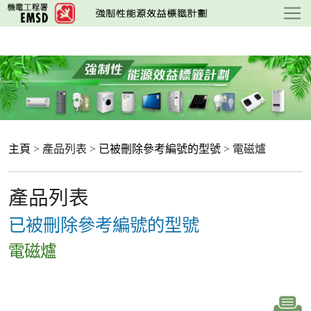
跳
至
主
要
內
容
主頁
> 產品列表 >
已被刪除參考編號的型號
> 電磁爐
產品列表
已被刪除參考編號的型號
電磁爐