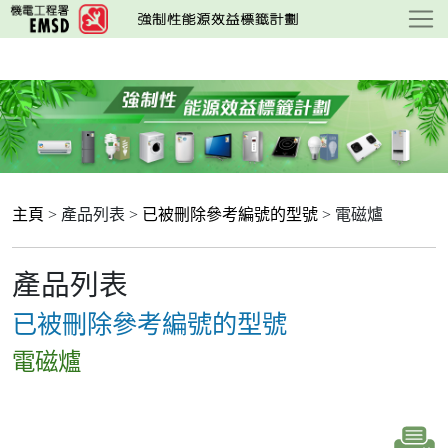
跳
至
主
要
內
容
主頁
> 產品列表 >
已被刪除參考編號的型號
> 電磁爐
產品列表
已被刪除參考編號的型號
電磁爐