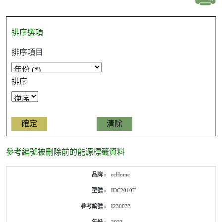
排序選項
排序項目
排序
參考編號被刪除前的能源標籤資料
參
ecHome
考
編
IDC2010T
號
被
I230033
刪
除