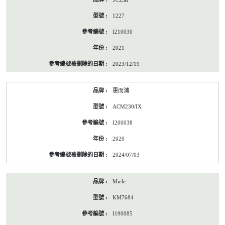
1227
I210030
2021
2023/12/19
惠而浦
ACM230/IX
I200038
2020
2024/07/03
Miele
KM7684
I190085