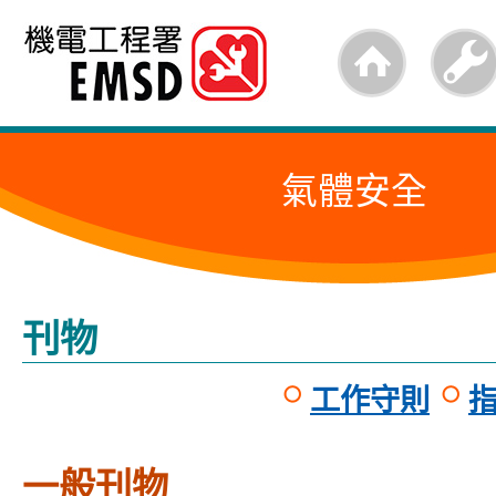
跳
至
內
容
氣體安全
的
開
始
刊物
工作守則
一般刊物