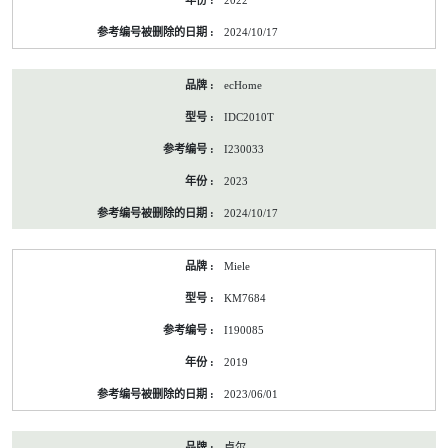
2022
2024/10/17
ecHome
IDC2010T
I230033
2023
2024/10/17
Miele
KM7684
I190085
2019
2023/06/01
卓尔