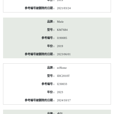
2019
2021/03/24
Miele
KM7684
I190085
2019
2023/06/01
ecHome
IDC2010T
I230033
2023
2024/10/17
卓尔