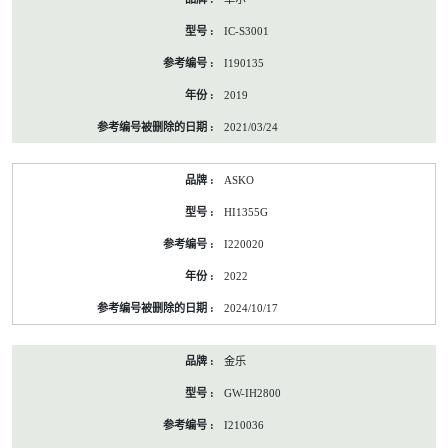
IC-S3001
I190135
2019
2021/03/24
ASKO
HI1355G
I220020
2022
2024/10/17
金乐
GW-IH2800
I210036