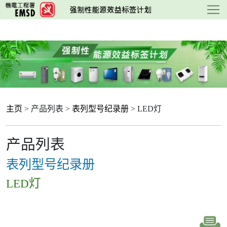
跳
至
主
要
内
容
主页
> 产品列表 >
表列型号纪录册
> LED灯
产品列表
表列型号纪录册
LED灯