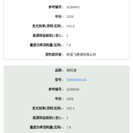
的
A260043
能
源
2026
標
籤
102.8
資
料
2
7.8
昕诺飞香港有限公司
飛利浦
9290036010A
A260042
2026
102.5
2
7.8