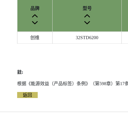
品牌
型号
参
创维
32STD6200
考
编
号
被
删
註:
除
前
根据《能源效益（产品标签）条例》（第598章）第1
的
返回
能
源
标
签
资