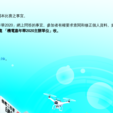
關本比賽之事宜。
華2020」網上問答的事宜。參加者有權要求查閱和修正個人資料
 「機電嘉年華2020主辦單位」收。
.hk
。