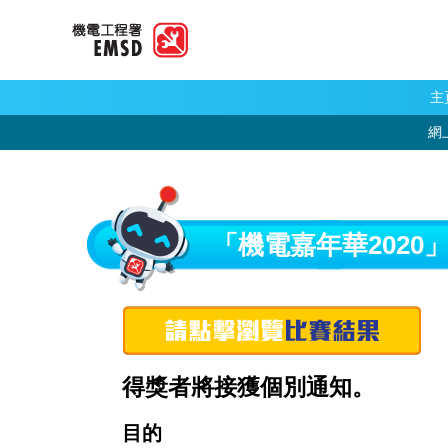
主
網
「機電嘉年華2020
得獎者將接獲個別通知。
目的