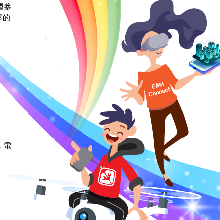
望參
關的
，電