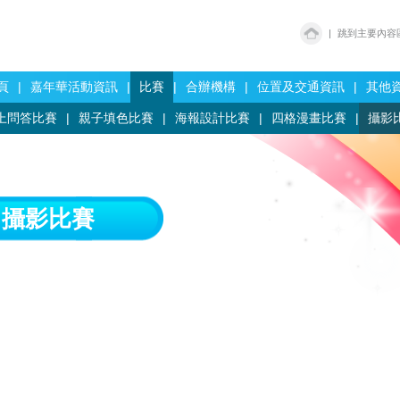
|
跳到主要內容
頁
|
嘉年華活動資訊
|
比賽
|
合辦機構
|
位置及交通資訊
|
其他
上問答比賽
|
親子填色比賽
|
海報設計比賽
|
四格漫畫比賽
|
攝影
」攝影比賽