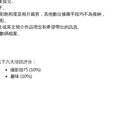
案提交。
下。
彩飽和度及相片裁剪，其他數位修圖手段均不為接納，
彩。
中文或英文簡介作品理念和希望帶出的訊息。
數碼檔案。
以下六大項目評分：
攝影技巧 (10%)
趣味 (10%)