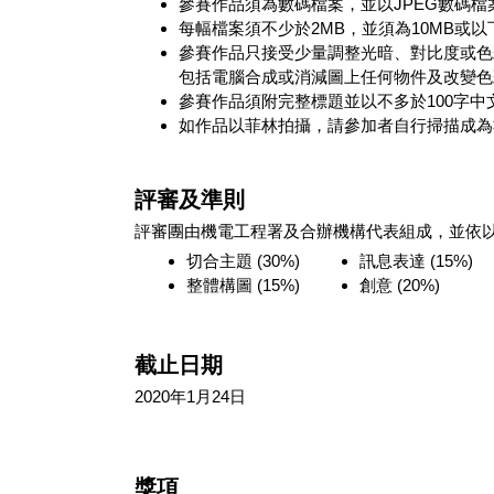
參賽作品須為數碼檔案，並以JPEG數碼檔
每幅檔案須不少於2MB，並須為10MB或以
參賽作品只接受少量調整光暗、對比度或色
包括電腦合成或消減圖上任何物件及改變色
參賽作品須附完整標題並以不多於100字
如作品以菲林拍攝，請參加者自行掃描成為
評審及準則
評審團由機電工程署及合辦機構代表組成，並依
切合主題 (30%)
訊息表達 (15%)
整體構圖 (15%)
創意 (20%)
截止日期
2020年1月24日
獎項