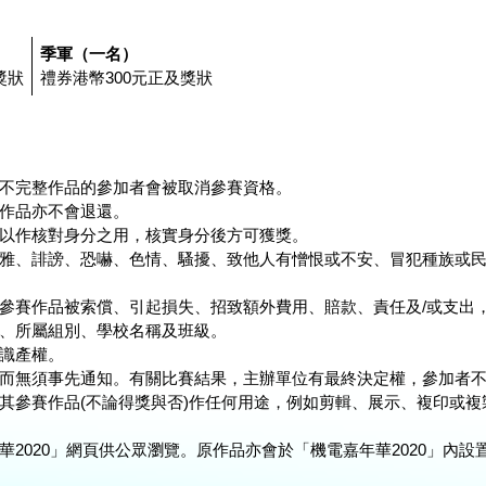
季軍（一名）
獎狀
禮券港幣300元正及獎狀
不完整作品的參加者會被取消參賽資格。
作品亦不會退還。
以作核對身分之用，核實身分後方可獲獎。
雅、誹謗、恐嚇、色情、騷擾、致他人有憎恨或不安、冒犯種族或
參賽作品被索償、引起損失、招致額外費用、賠款、責任及/或支出
、所屬組別、學校名稱及班級。
識產權。
而無須事先通知。有關比賽結果，主辦單位有最終決定權，參加者
其參賽作品(不論得獎與否)作任何用途，例如剪輯、展示、複印或
2020」網頁供公眾瀏覽。原作品亦會於「機電嘉年華2020」內設