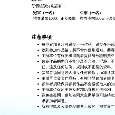
每個組別分別設有：
冠軍（一名）
亞軍（一名）
禮券港幣1000元正及獎狀
禮券港幣500元正及
注意事項
每位參加者只可遞交一份作品。遞交多份或
收到參加作品後，將不會作個別通知。參賽
主辦單位有權要求得獎者提供身分證明資料
參賽作品的內容不能涉及不合法、淫褻、不
任、違反任何法例、規則或不正當的資料。
參加者須同意若因違反任何條款，而導致其
主辦單位發表作品時，有權刊登參加者姓名
參加者須確保其參賽作品不會侵犯他人的知
主辦單位保留更改及解釋比賽規則的權利，
為免生疑問，參加者同意主辦單位可隨時把
求參加者同意。
所有得獎及入圍作品將會上載於「機電嘉年華