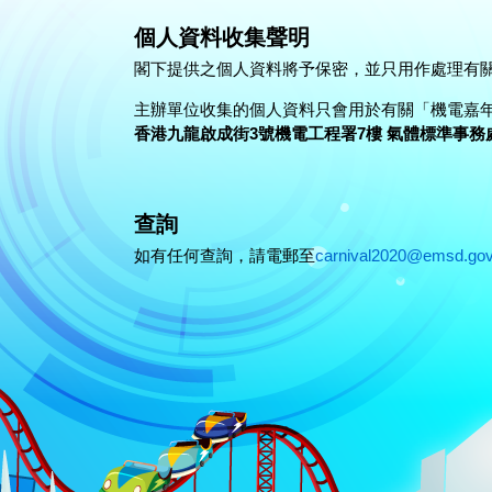
個人資料收集聲明
閣下提供之個人資料將予保密，並只用作處理有
主辦單位收集的個人資料只會用於有關「機電嘉年
香港九龍啟成街3號機電工程署7樓 氣體標準事務處
查詢
如有任何查詢，請電郵至
carnival2020@emsd.gov