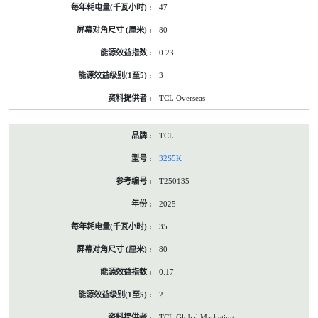
47
80
0.23
3
TCL Overseas
TCL
32S5K
T250135
2025
35
80
0.17
2
TCL Global Marketing