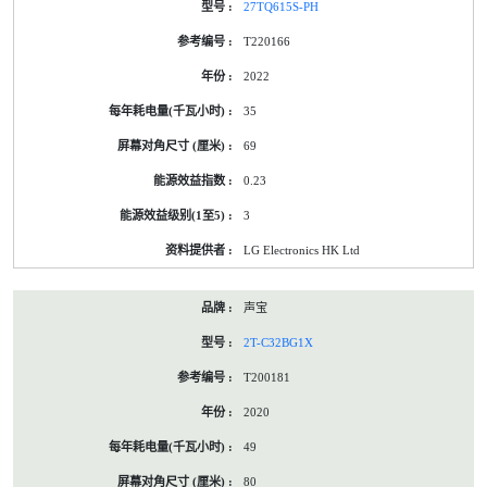
27TQ615S-PH
T220166
2022
35
69
0.23
3
LG Electronics HK Ltd
声宝
2T-C32BG1X
T200181
2020
49
80