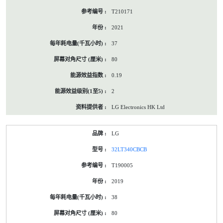
T210171
2021
37
80
0.19
2
LG Electronics HK Ltd
LG
32LT340CBCB
T190005
2019
38
80