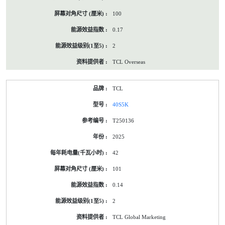
100
0.17
2
TCL Overseas
TCL
40S5K
T250136
2025
42
101
0.14
2
TCL Global Marketing