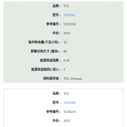
TCL
32S5201
T220206
2022
33
80
0.16
2
TCL Overseas
TCL
32S5400
T220214
2022