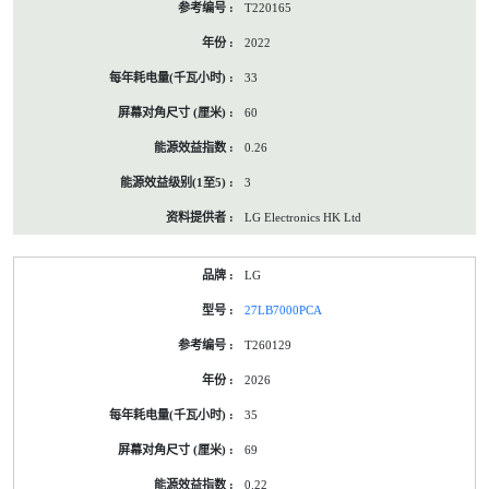
T220165
2022
33
60
0.26
3
LG Electronics HK Ltd
LG
27LB7000PCA
T260129
2026
35
69
0.22