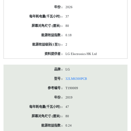
2026
37
80
0.18
2
LG Electronics HK Ltd
LG
32LM6300PCB
T190009
2019
47
80
0.24