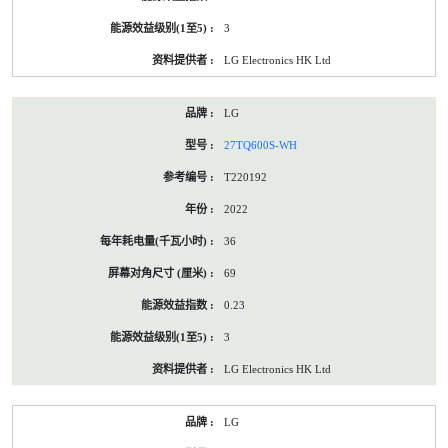
3
LG Electronics HK Ltd
LG
27TQ600S-WH
T220192
2022
36
69
0.23
3
LG Electronics HK Ltd
LG