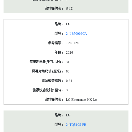
创维
LG
24LB7000PCA
T260128
2026
31
60
0.24
3
LG Electronics HK Ltd
LG
24TQ510S-PH