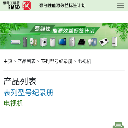
跳
至
主
要
内
容
主页
> 产品列表 >
表列型号纪录册
> 电视机
产品列表
表列型号纪录册
电视机