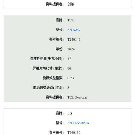
创维
TCL
32L5AG
T240143
2024
47
80
0.23
3
TCL Overseas
LG
32LB655BPCA
T260130