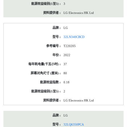
3
LG Electronics HK Ltd
LG
32LN340CBCD
T220205
2022
37
80
0.18
2
LG Electronics HK Ltd
LG
32LQ6350PCA