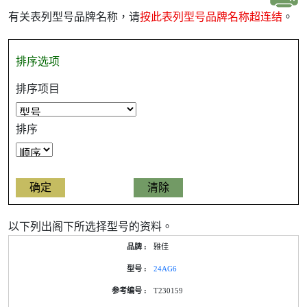
有关表列型号品牌名称，请
按此表列型号品牌名称超连结
。
排序选项
排序项目
排序
以下列出阁下所选择型号的资料。
产
雅佳
品
型
24AG6
号
的
T230159
能
源