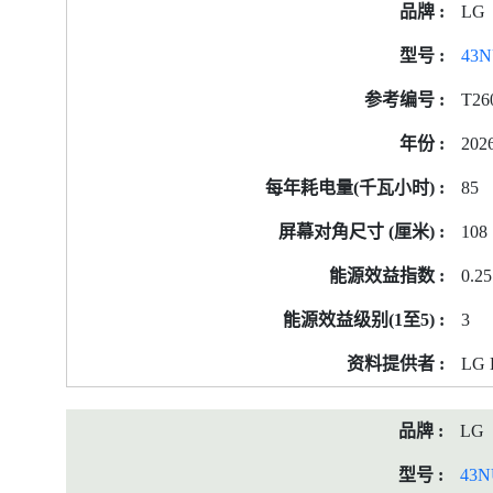
LG
43
T26
202
85
108
0.25
3
LG E
LG
43N