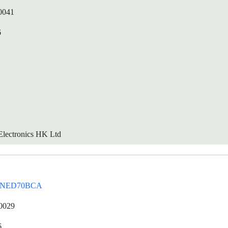
0041
6
lectronics HK Ltd
QNED70BCA
0029
6