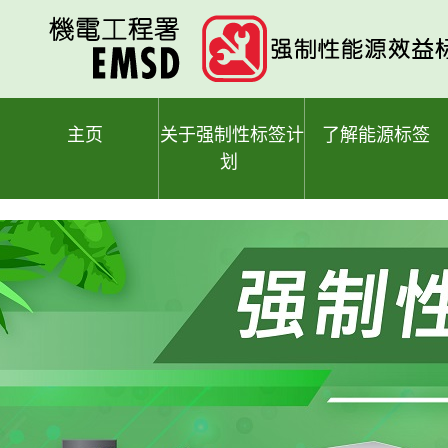
跳
至
主
要
内
容
主页
关于强制性标签计
了解能源标签
划