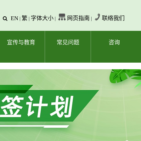
EN
繁
字体大小
网页指南
联络我们
查
|
|
|
|
询
文
字
宣传与教育
常见问题
咨询