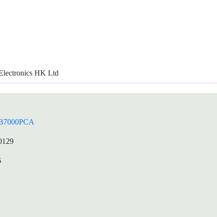
lectronics HK Ltd
B7000PCA
0129
6