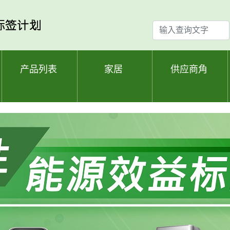
输
入
查
询
产品列表
家居
供应商角
文
字