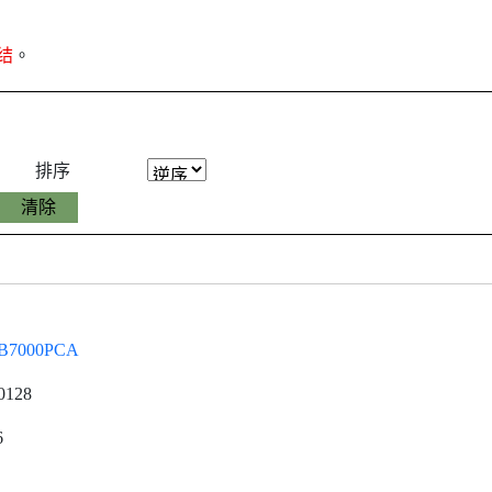
结
。
排序
B7000PCA
0128
6