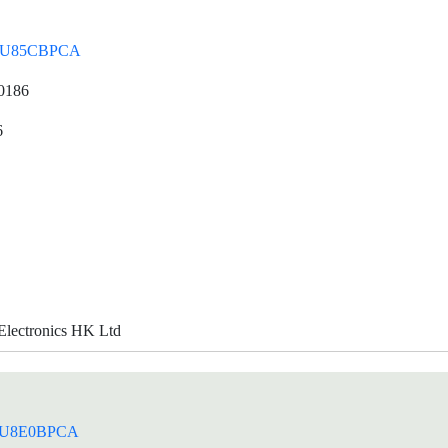
NU85CBPCA
0186
6
lectronics HK Ltd
U8E0BPCA