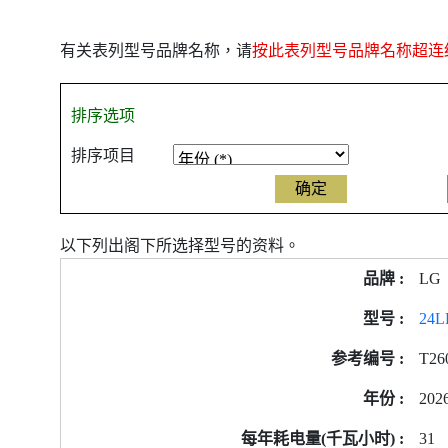
有关表列型号品牌名称，请
按此表列型号品牌名称超连
排序选项
排序项目
以下列出阁下所选择型号的资料。
产
LG
品
型
24L
号
T26
的
能
202
源
标
31