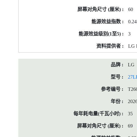
签
60
资
料
0.24
3
LG E
LG
27L
T26
202
35
69