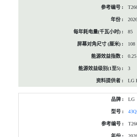
T26
202
85
108
0.25
3
LG E
LG
43
T26
202