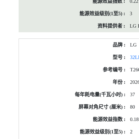
0.22
3
LG E
LG
32L
T26
202
37
80
0.18
2