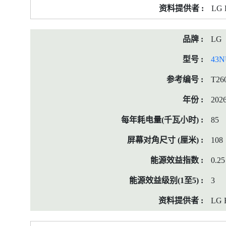
LG E
LG
43N
T26
202
85
108
0.25
3
LG E