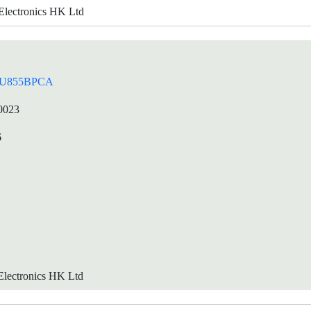
lectronics HK Ltd
U855BPCA
0023
6
lectronics HK Ltd