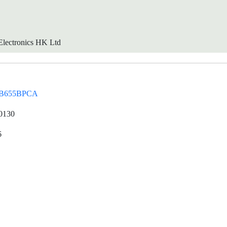
lectronics HK Ltd
B655BPCA
0130
6