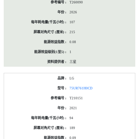
T260090
2026
107
215
0.08
1
三星
LG
75UR761H0CD
T210151
2021
94
189
0.09