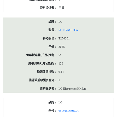
三星
LG
50UK761H0CA
T250201
2025
51
126
0.11
1
LG Electronics HK Ltd
LG
65QNED70BCA