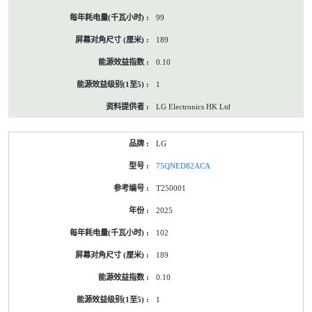
99
189
0.10
1
LG Electronics HK Ltd
LG
75QNED82ACA
T250001
2025
102
189
0.10
1