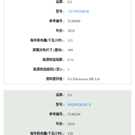
LG
75UT9050PCB
T240009
2024
111
189
0.11
1
LG Electronics HK Ltd
LG
86QNED85ACA
T240244
2024
139