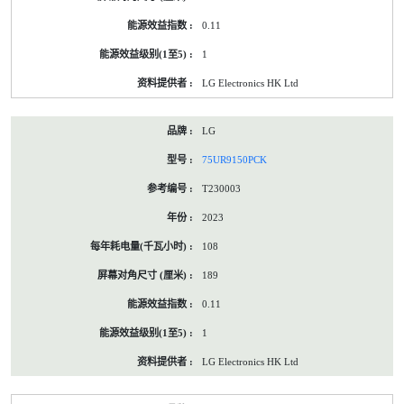
0.11
1
LG Electronics HK Ltd
LG
75UR9150PCK
T230003
2023
108
189
0.11
1
LG Electronics HK Ltd