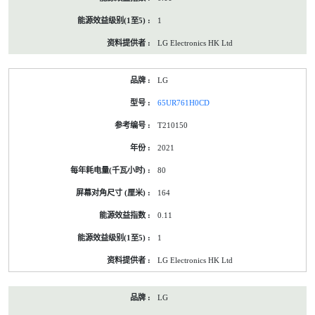
1
LG Electronics HK Ltd
LG
65UR761H0CD
T210150
2021
80
164
0.11
1
LG Electronics HK Ltd
LG