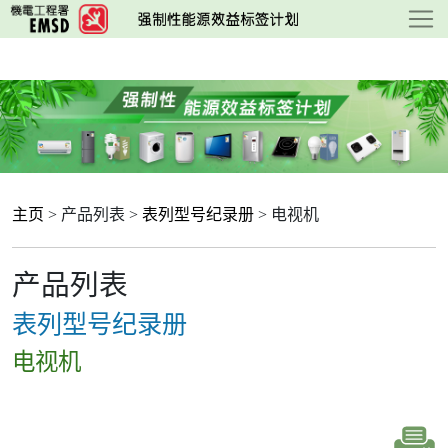
跳
至
主
要
内
容
主页
> 产品列表 >
表列型号纪录册
> 电视机
产品列表
表列型号纪录册
电视机