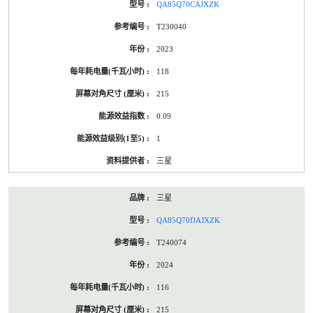
QA85Q70CAJXZK
T230040
2023
118
215
0.09
1
三星
三星
QA85Q70DAJXZK
T240074
2024
116
215