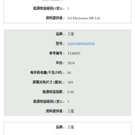
1
LG Electronics HK Ltd
三星
QA65Q60DAJXZK
T240005
2024
64
164
0.09
1
三星
三星