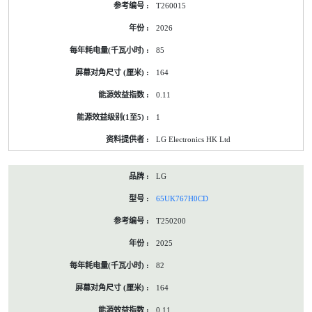
T260015
2026
85
164
0.11
1
LG Electronics HK Ltd
LG
65UK767H0CD
T250200
2025
82
164
0.11