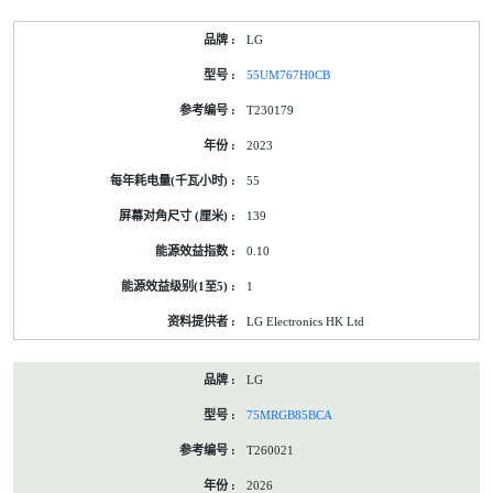
LG
55UM767H0CB
T230179
2023
55
139
0.10
1
LG Electronics HK Ltd
LG
75MRGB85BCA
T260021
2026