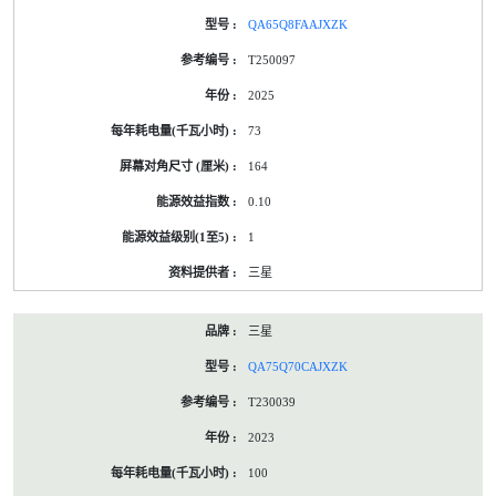
QA65Q8FAAJXZK
T250097
2025
73
164
0.10
1
三星
三星
QA75Q70CAJXZK
T230039
2023
100