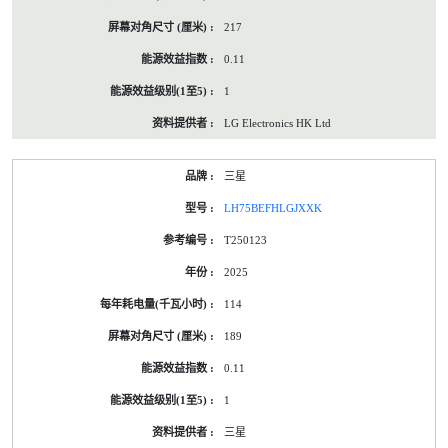
217
0.11
1
LG Electronics HK Ltd
三星
LH75BEFHLGJXXK
T250123
2025
114
189
0.11
1
三星