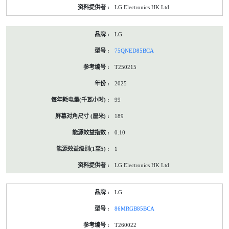
LG Electronics HK Ltd
LG
75QNED85BCA
T250215
2025
99
189
0.10
1
LG Electronics HK Ltd
LG
86MRGB85BCA
T260022