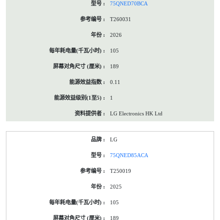
75QNED70BCA
T260031
2026
105
189
0.11
1
LG Electronics HK Ltd
LG
75QNED85ACA
T250019
2025
105
189