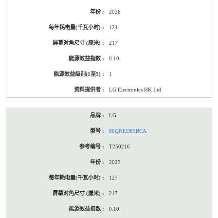
2026
124
217
0.10
1
LG Electronics HK Ltd
LG
86QNED85BCA
T250216
2025
127
217
0.10