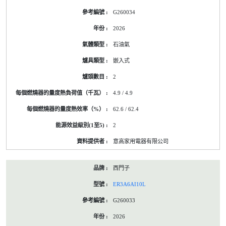
的
G260034
能
源
2026
標
籤
石油氣
資
料
嵌入式
2
4.9 / 4.9
62.6 / 62.4
2
意高家用電器有限公司
西門子
ER3A6AI10L
G260033
2026