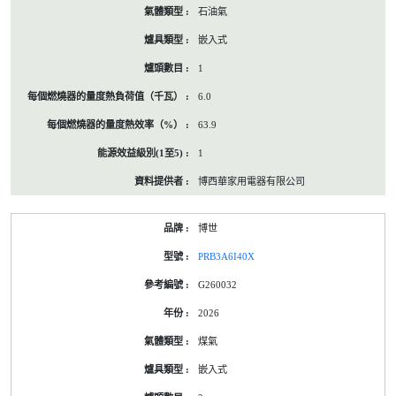
石油氣
嵌入式
1
6.0
63.9
1
博西華家用電器有限公司
博世
PRB3A6I40X
G260032
2026
煤氣
嵌入式