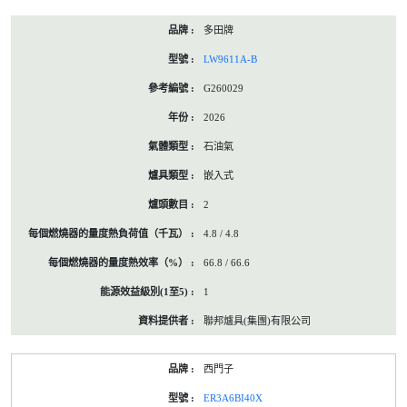
多田牌
LW9611A-B
G260029
2026
石油氣
嵌入式
2
4.8 / 4.8
66.8 / 66.6
1
聯邦爐具(集團)有限公司
西門子
ER3A6BI40X