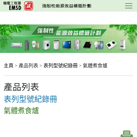
跳
至
主
要
內
容
主頁
> 產品列表 >
表列型號紀錄冊
> 氣體煮食爐
產品列表
表列型號紀錄冊
氣體煮食爐