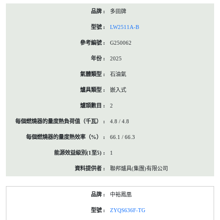
多田牌
LW2511A-B
G250062
2025
石油氣
嵌入式
2
4.8 / 4.8
66.1 / 66.3
1
聯邦爐具(集團)有限公司
中裕鳳凰
ZYQS636F-TG