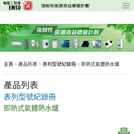
跳
至
主
要
內
容
主頁
> 產品列表 >
表列型號紀錄冊
> 即熱式氣體熱水爐
產品列表
表列型號紀錄冊
即熱式氣體熱水爐