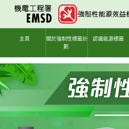
跳
至
主
要
內
容
主頁
關於強制性標籤計
認識能源標籤
劃