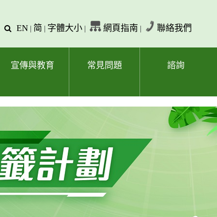
EN
简
字體大小
網頁指南
聯絡我們
查
|
|
|
|
詢
文
字
宣傳與教育
常見問題
諮詢