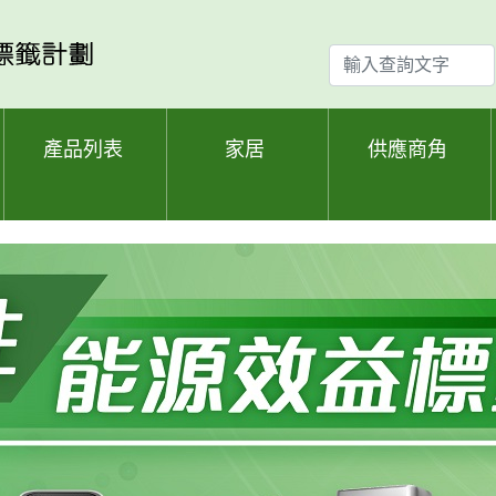
輸
入
查
詢
產品列表
家居
供應商角
文
字