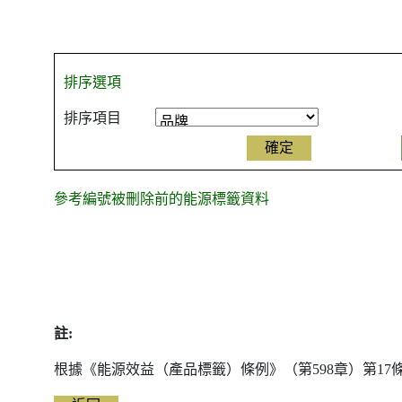
排序選項
排序項目
參考編號被刪除前的能源標籤資料
參
考
編
號
被
註:
刪
除
根據《能源效益（產品標籤）條例》（第598章）第1
前