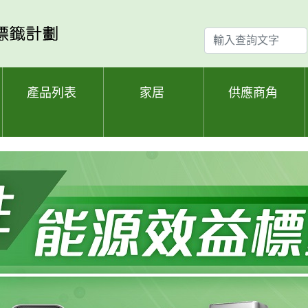
輸
入
查
詢
產品列表
家居
供應商角
文
字