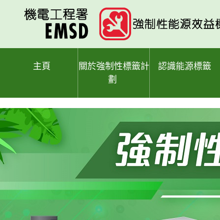
跳
至
主
要
內
容
主頁
關於強制性標籤計
認識能源標籤
劃