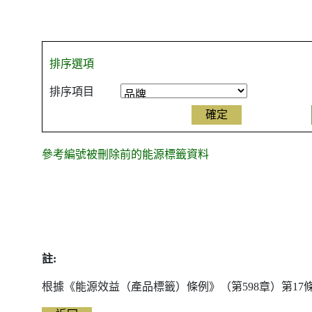
排序選項
排序項目
參考編號被刪除前的能源標籤資料
參
考
編
號
被
註:
刪
除
根據《能源效益（產品標籤）條例》（第598章）第1
前