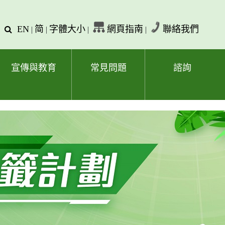
EN
简
字體大小
網頁指南
聯絡我們
查
|
|
|
|
詢
文
字
宣傳與教育
常見問題
諮詢