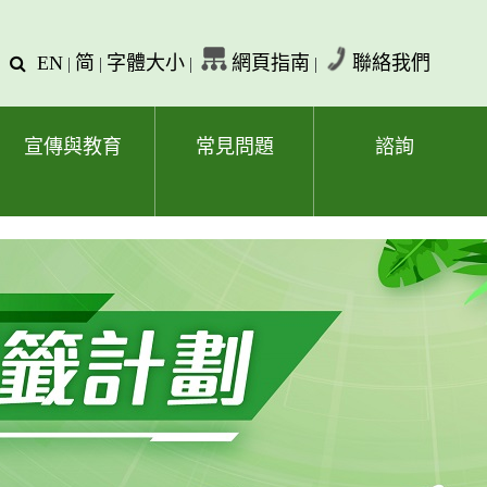
EN
简
字體大小
網頁指南
聯絡我們
查
|
|
|
|
詢
文
字
宣傳與教育
常見問題
諮詢