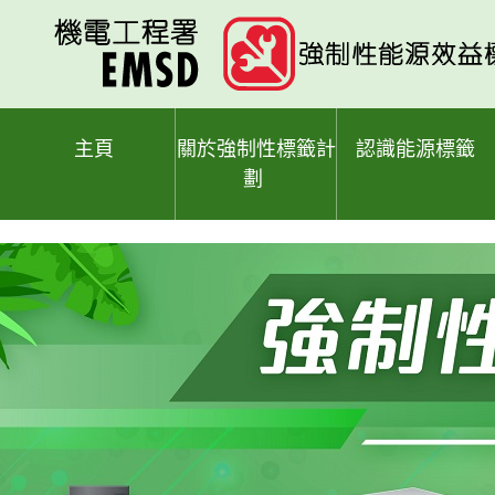
跳
至
主
要
內
容
主頁
關於強制性標籤計
認識能源標籤
劃