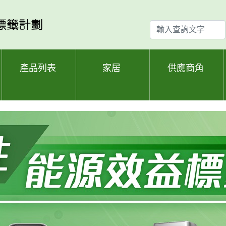
輸
入
查
詢
產品列表
家居
供應商角
文
字