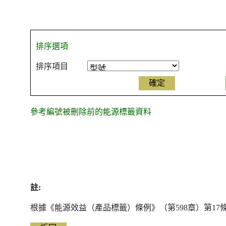
排序選項
排序項目
參考編號被刪除前的能源標籤資料
參
考
編
號
被
註:
刪
除
根據《能源效益（產品標籤）條例》（第598章）第1
前