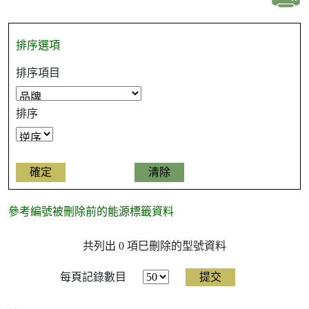
排序選項
排序項目
排序
參考編號被刪除前的能源標籤資料
參
共列出 0 項巳刪除的型號資料
考
編
號
每頁記錄數目
被
刪
除