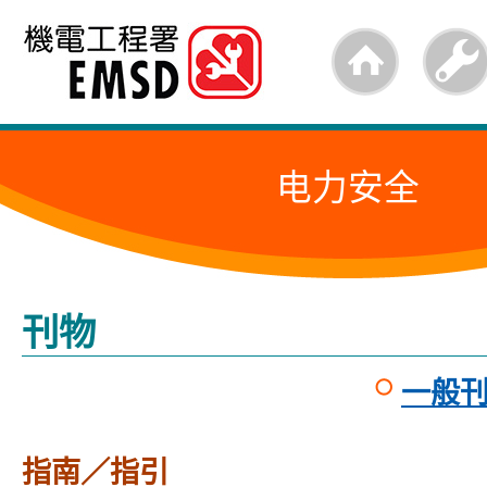
跳
至
内
容
电力安全
的
开
始
刊物
一般
指南／指引