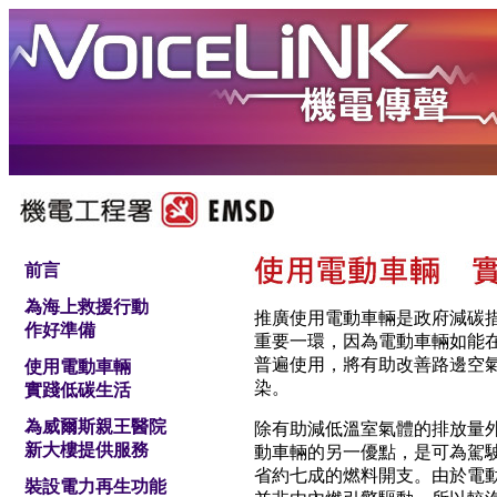
前言
為海上救援行動
推廣使用電動車輛是政府減碳
作好準備
重要一環，因為電動車輛如能
普遍使用，將有助改善路邊空
使用電動車輛
染。
實踐低碳生活
為威爾斯親王醫院
除有助減低溫室氣體的排放量
新大樓提供服務
動車輛的另一優點，是可為駕
省約七成的燃料開支。由於電
裝設電力再生功能